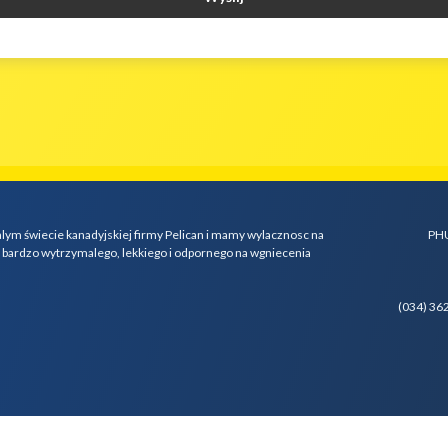
alym świecie kanadyjskiej firmy Pelican i mamy wylacznosc na
PHU
z bardzo wytrzymalego, lekkiego i odpornego na wgniecenia
(034) 36