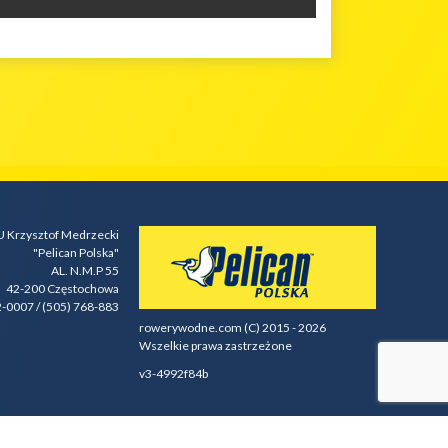
 Krzysztof Medrzecki
"Pelican Polska"
AL. N.M.P 55
42-200 Częstochowa
2-0007 / (505) 768-883
rowerywodne.com (C) 2015 - 2026
Wszelkie prawa zastrzeżone
v3-4992f84b