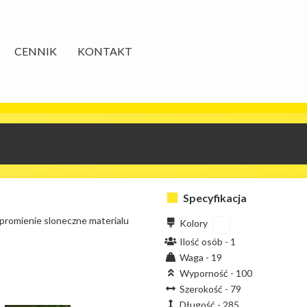
CENNIK
KONTAKT
Specyfikacja
promienie sloneczne materialu
Kolory
Ilość osób -
1
Waga -
19
Wyporność -
100
Szerokość -
79
Długość -
285